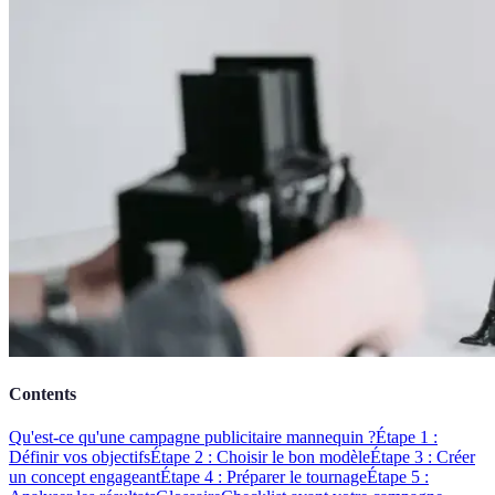
Contents
Qu'est-ce qu'une campagne publicitaire mannequin ?
Étape 1 :
Définir vos objectifs
Étape 2 : Choisir le bon modèle
Étape 3 : Créer
un concept engageant
Étape 4 : Préparer le tournage
Étape 5 :