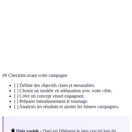
Indicateurs clés de performance utilisés pour
KPI
mesurer le succès d'une campagne.
Un tableau d’inspiration qui assemble divers
Moodboard
éléments visuels.
Retour sur investissement, évaluation de la
ROI
rentabilité d'une campagne.
## Checklist avant votre campagne
[ ] Définir des objectifs clairs et mesurables.
[ ] Choisir un modèle en adéquation avec votre cible.
[ ] Créer un concept visuel engageant.
[ ] Préparer minutieusement le tournage.
[ ] Analyser les résultats et ajuster les futures campagnes.
🧠 Quiz rapide :
Quel est l'élément le plus crucial lors du