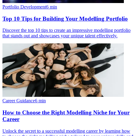
Portfolio Development
6
min
Top 10 Tips for Building Your Modelling Portfolio
Discover the top 10 tips to create an impressive modelling portfolio
that stands out and showcases your unique talent effectively.
Career Guidance
6
min
How to Choose the Right Modelling Niche for Your
Career
Unlock the secret to a successful modelling career by learning how