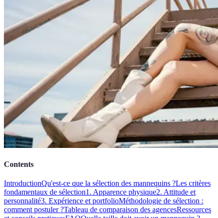
Contents
Introduction
Qu'est-ce que la sélection des mannequins ?
Les critères
fondamentaux de sélection
1. Apparence physique
2. Attitude et
personnalité
3. Expérience et portfolio
Méthodologie de sélection :
comment postuler ?
Tableau de comparaison des agences
Ressources