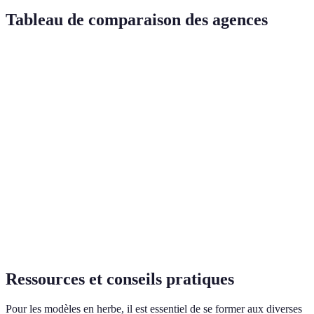
Tableau de comparaison des agences
Critère
Agence A
Agence B
Agence C
Verdict
Taille
1,75m -
1,70m -
1,75m -
Good
requise
1,80m
1,80m
1,85m
Type de
Femme,
Femme,
Unisexe
Good
mannequin
Homme
Unisexe
Expérience
60%
75%
50%
Medium
valorisée
Réputation
Élevée
Haute
Moyenne
Variable
Ressources et conseils pratiques
Pour les modèles en herbe, il est essentiel de se former aux diverses