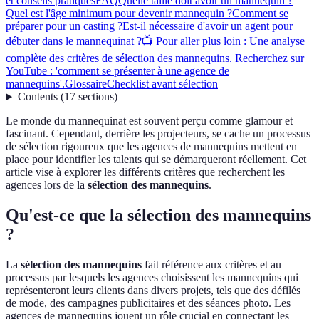
et conseils pratiques
FAQ
Quelle taille doit avoir un mannequin ?
Quel est l'âge minimum pour devenir mannequin ?
Comment se
préparer pour un casting ?
Est-il nécessaire d'avoir un agent pour
débuter dans le mannequinat ?
📺 Pour aller plus loin : Une analyse
complète des critères de sélection des mannequins. Recherchez sur
YouTube : 'comment se présenter à une agence de
mannequins'.
Glossaire
Checklist avant sélection
Contents
(
17
sections
)
Le monde du mannequinat est souvent perçu comme glamour et
fascinant. Cependant, derrière les projecteurs, se cache un processus
de sélection rigoureux que les agences de mannequins mettent en
place pour identifier les talents qui se démarqueront réellement. Cet
article vise à explorer les différents critères que recherchent les
agences lors de la
sélection des mannequins
.
Qu'est-ce que la sélection des mannequins
?
La
sélection des mannequins
fait référence aux critères et au
processus par lesquels les agences choisissent les mannequins qui
représenteront leurs clients dans divers projets, tels que des défilés
de mode, des campagnes publicitaires et des séances photo. Les
agences de mannequins jouent un rôle crucial en connectant les