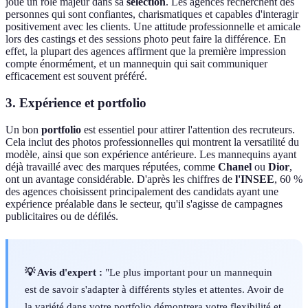
joue un rôle majeur dans sa
sélection
. Les agences recherchent des
personnes qui sont confiantes, charismatiques et capables d'interagir
positivement avec les clients. Une attitude professionnelle et amicale
lors des castings et des sessions photo peut faire la différence. En
effet, la plupart des agences affirment que la première impression
compte énormément, et un mannequin qui sait communiquer
efficacement est souvent préféré.
3. Expérience et portfolio
Un bon
portfolio
est essentiel pour attirer l'attention des recruteurs.
Cela inclut des photos professionnelles qui montrent la versatilité du
modèle, ainsi que son expérience antérieure. Les mannequins ayant
déjà travaillé avec des marques réputées, comme
Chanel
ou
Dior
,
ont un avantage considérable. D'après les chiffres de
l'INSEE
, 60 %
des agences choisissent principalement des candidats ayant une
expérience préalable dans le secteur, qu'il s'agisse de campagnes
publicitaires ou de défilés.
💡 Avis d'expert :
"Le plus important pour un mannequin
est de savoir s'adapter à différents styles et attentes. Avoir de
la variété dans votre portfolio démontrera votre flexibilité et