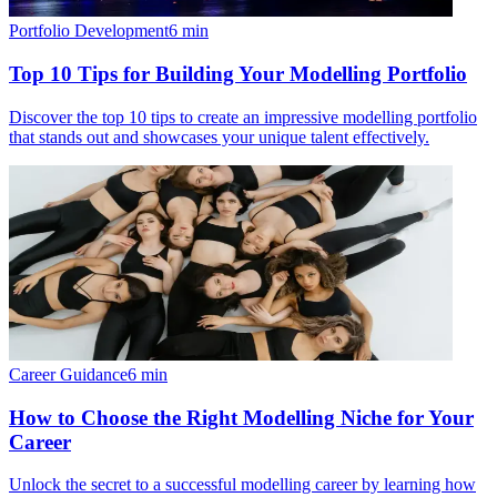
Portfolio Development
6
min
Top 10 Tips for Building Your Modelling Portfolio
Discover the top 10 tips to create an impressive modelling portfolio
that stands out and showcases your unique talent effectively.
Career Guidance
6
min
How to Choose the Right Modelling Niche for Your
Career
Unlock the secret to a successful modelling career by learning how