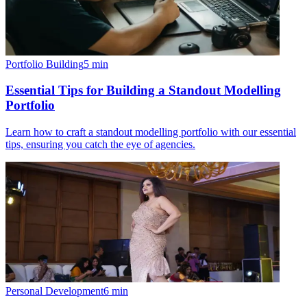
Portfolio Building
5
min
Essential Tips for Building a Standout Modelling
Portfolio
Learn how to craft a standout modelling portfolio with our essential
tips, ensuring you catch the eye of agencies.
Personal Development
6
min