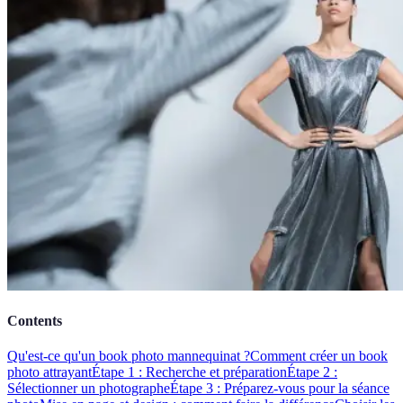
Contents
Qu'est-ce qu'un book photo mannequinat ?
Comment créer un book
photo attrayant
Étape 1 : Recherche et préparation
Étape 2 :
Sélectionner un photographe
Étape 3 : Préparez-vous pour la séance