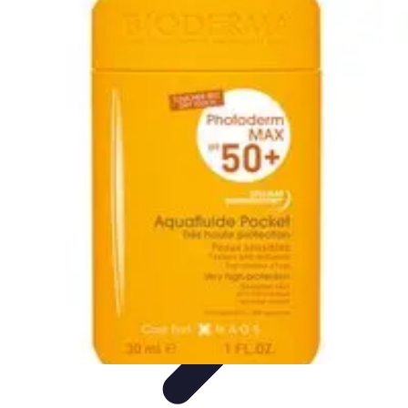
Modeling Start
Conseils de Mannequins
Career Development
Portfolio
Development
Carrière
Career Guidance
Modeling Start