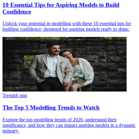
10 Essential Tips for Aspiring Models to Build
Confidence
Unlock your potential in modelling with these 10 essential tips for
building confidence, designed for aspiring models ready to shine.
Trends
6
min
The Top 5 Modelling Trends to Watch
Explore the top modelling trends of 2026, understand their
significance, and how they can impact aspiring models in a dynamic
industry.