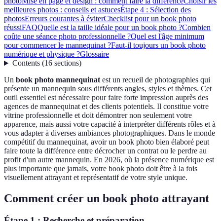
photo
Mise en page et design : comment faire la différence
Choisir les
meilleures photos : conseils et astuces
Étape 4 : Sélection des
photos
Erreurs courantes à éviter
Checklist pour un book photo
réussi
FAQ
Quelle est la taille idéale pour un book photo ?
Combien
coûte une séance photo professionnelle ?
Quel est l'âge minimum
pour commencer le mannequinat ?
Faut-il toujours un book photo
numérique et physique ?
Glossaire
Contents
(
16
sections
)
Un
book photo mannequinat
est un recueil de photographies qui
présente un mannequin sous différents angles, styles et thèmes. Cet
outil essentiel est nécessaire pour faire forte impression auprès des
agences de mannequinat et des clients potentiels. Il constitue votre
vitrine professionnelle et doit démontrer non seulement votre
apparence, mais aussi votre capacité à interpréter différents rôles et à
vous adapter à diverses ambiances photographiques. Dans le monde
compétitif du mannequinat, avoir un book photo bien élaboré peut
faire toute la différence entre décrocher un contrat ou le perdre au
profit d'un autre mannequin. En 2026, où la présence numérique est
plus importante que jamais, votre book photo doit être à la fois
visuellement attrayant et représentatif de votre style unique.
Comment créer un book photo attrayant
Étape 1 : Recherche et préparation