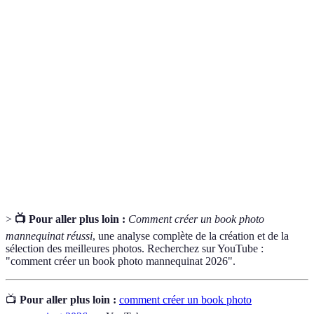
Terme
Définition
Un recueil de photos présentant un mannequin ou
Book photo
un modèle.
Un professionnel spécialisé dans la prise de photos
Photographe
de mannequins pour des catalogues, des
de mode
magazines, etc.
Portefeuille
Un portfolio en ligne où les modèles peuvent
numérique
exhiber leur travail à un plus large public.
>
📺 Pour aller plus loin :
Comment créer un book photo
mannequinat réussi
, une analyse complète de la création et de la
sélection des meilleures photos. Recherchez sur YouTube :
"comment créer un book photo mannequinat 2026".
📺
Pour aller plus loin :
comment créer un book photo