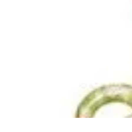
Modeling Start
Conseils de Mannequins
Career Development
Portfolio Development
C
Modeling Start