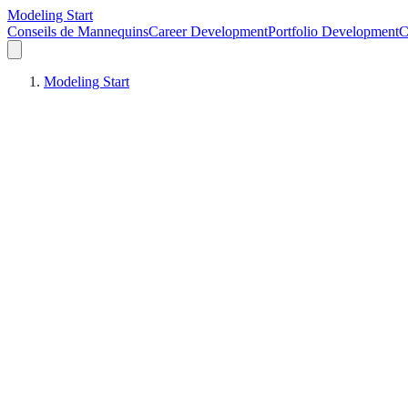
Modeling Start
Conseils de Mannequins
Career Development
Portfolio Development
C
Modeling Start