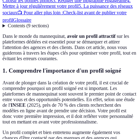
Choisir les bonnes photos
3. Rédiger une biographie engageante
4.
Mettre à jour régulièrement votre profil
5. La puissance des réseaux
sociaux
📺 Pour aller plus loin :
Check-list avant de publier votre
profil
Glossaire
Contents
(
9
sections
)
Dans le monde du mannequinat,
avoir un profil attractif
sur les
plateformes dédiées est essentiel pour se démarquer et attirer
l'attention des agences et des clients. Dans cet article, nous vous
guiderons à travers les étapes clés pour optimiser votre profil, tout en
évitant les erreurs courantes.
1. Comprendre l'importance d'un profil soigné
Avant de plonger dans la création de votre profil, il est crucial de
comprendre pourquoi un profil soigné est si important. Les
plateformes de mannequinat sont souvent le premier point de contact
entre vous et des opportunités potentielles. En effet, selon une étude
de l'
INSEE
(2025), près de 70 % des clients recherchent des
modèles en ligne avant de prendre une décision. Votre profil est
donc votre première impression, et il doit refléter votre personnalité
tout en mettant en avant votre professionnalisme.
Un profil complet et bien entretenu augmente également vos
chances d'être contacté par des marques et des agences qui