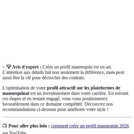
Une séance photo durant laquelle le mannequin est
Shooting
photographié pour différents projets.
L'action de créer et d'entretenir des relations
Réseautage
professionnelles, essentiel dans l'industrie du
mannequinat.
>
💡 Avis d'expert :
Créer un profil mannequin est un art.
L'attention aux détails fait non seulement la différence, mais peut
aussi être la clé pour décrocher des contrats.
L'optimisation de votre
profil attractif sur les plateformes de
mannequinat
est un investissement dans votre carrière. En suivant
ces étapes et en restant engagé, vous vous positionnerez
favorablement dans ce domaine compétitif. Découvrez nos
recommandations ci-dessous pour améliorer votre style !
📺
Pour aller plus loin :
comment créer un profil mannequin 2026
sur YouTube