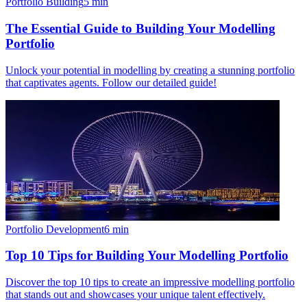
Portfolio Building
5
min
The Essential Guide to Building Your Modelling
Portfolio
Unlock your potential in modelling by creating a stunning portfolio
that captivates agents. Follow our detailed guide!
Portfolio Development
6
min
Top 10 Tips for Building Your Modelling Portfolio
Discover the top 10 tips to create an impressive modelling portfolio
that stands out and showcases your unique talent effectively.